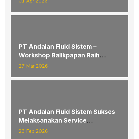
01 Apr 2026
PT Andalan Fluid Sistem –
Workshop Balikpapan Raih
Penghargaan K3 Provinsi
27 Mar 2026
Kalimantan Timur Tahun 2026
PT Andalan Fluid Sistem Sukses
Melaksanakan Service
Replacement Pipe Hydraulic
23 Feb 2026
Hoisting–Slipping Electrode